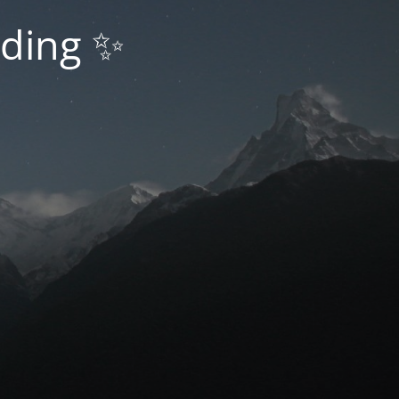
nding ✨