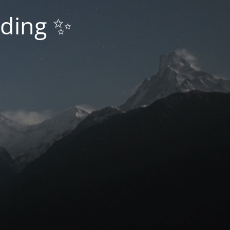
nding ✨