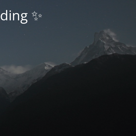
nding ✨